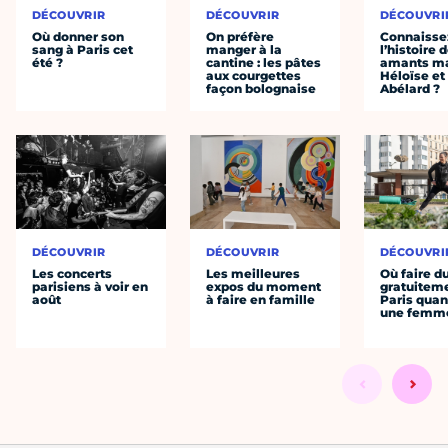
DÉCOUVRIR
DÉCOUVRIR
DÉCOUVRI
Où donner son
On préfère
Connaisse
sang à Paris cet
manger à la
l’histoire 
été ?
cantine : les pâtes
amants ma
aux courgettes
Héloïse et
façon bolognaise
Abélard ?
DÉCOUVRIR
DÉCOUVRIR
DÉCOUVRI
Les concerts
Les meilleures
Où faire d
parisiens à voir en
expos du moment
gratuitem
août
à faire en famille
Paris quan
une femm