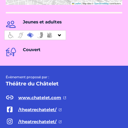
Leaflet
|
Map data ©
OpenStreetMap
contributors
Jeunes et adultes
Couvert
Évènement proposé par :
Théâtre du Châtelet
www.chatelet.com
/theatrechatelet/
/theatrechatelet/