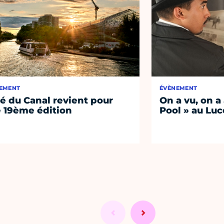
EMENT
ÉVÈNEMENT
té du Canal revient pour
On a vu, on a
 19ème édition
Pool » au Luc