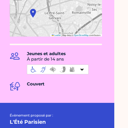
Leaflet
|
Map data ©
OpenStreetMap
contributors
Jeunes et adultes
À partir de 14 ans
Couvert
Évènement proposé par :
L'Été Parisien