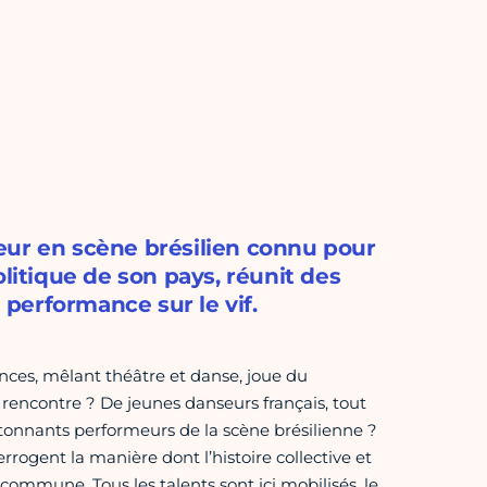
eur en scène brésilien connu pour
olitique de son pays, réunit des
e performance sur le vif.
ances, mêlant théâtre et danse, joue du
r rencontre ? De jeunes danseurs français, tout
’étonnants performeurs de la scène brésilienne ?
rogent la manière dont l’histoire collective et
commune. Tous les talents sont ici mobilisés, le