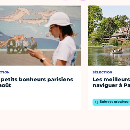
CTION
SÉLECTION
 petits bonheurs parisiens
Les meilleurs
août
naviguer à Pa
Balades urbaines