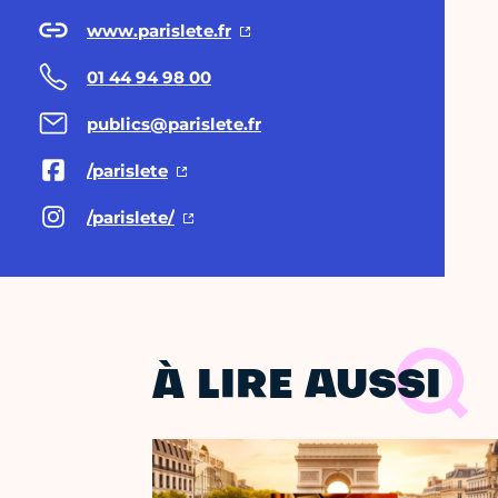
www.parislete.fr
01 44 94 98 00
publics@parislete.fr
/parislete
/parislete/
À LIRE AUSSI