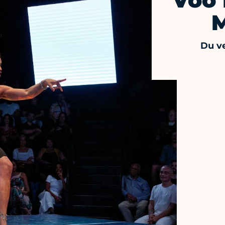
Voo L
M
Du ve