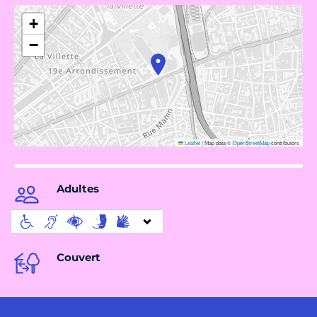
+
−
Leaflet
|
Map data ©
OpenStreetMap
contributors
Adultes
Couvert