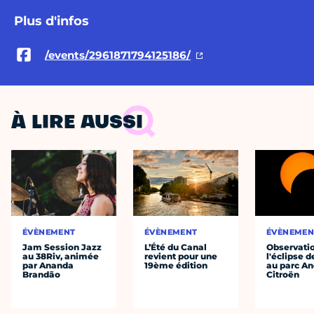
Plus d'infos
/events/2961871794125186/
À LIRE AUSSI
ÉVÈNEMENT
ÉVÈNEMENT
ÉVÈNEMEN
Jam Session Jazz
L’Été du Canal
Observati
au 38Riv, animée
revient pour une
l'éclipse d
par Ananda
19ème édition
au parc An
Brandão
Citroën