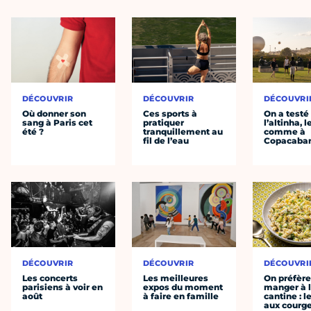
DÉCOUVRIR
DÉCOUVRIR
DÉCOUVRI
Où donner son
Ces sports à
On a testé
sang à Paris cet
pratiquer
l’altinha, l
été ?
tranquillement au
comme à
fil de l’eau
Copacaba
DÉCOUVRIR
DÉCOUVRIR
DÉCOUVRI
Les concerts
Les meilleures
On préfèr
parisiens à voir en
expos du moment
manger à 
août
à faire en famille
cantine : l
aux courge