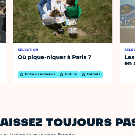
SÉLECTION
SÉLE
Où pique-niquer à Paris ?
Les
en 
Balades urbaines
Nature
Enfants
AISSEZ TOUJOURS PAS
 qui valent le coup toute l'année !