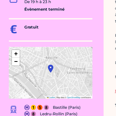
De 19 h à 23 h
Évènement terminé
Gratuit
+
−
Leaflet
|
Map data ©
OpenStreetMap
contributors
Bastille (Paris)
Ledru-Rollin (Paris)