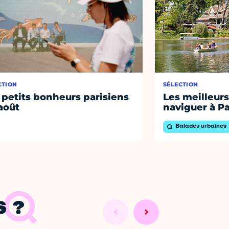
CTION
SÉLECTION
 petits bonheurs parisiens
Les meilleurs
août
naviguer à Pa
Balades urbaines
 ?