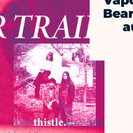
Vapo
Bear
a