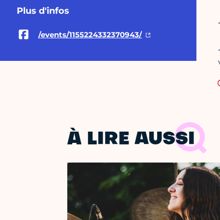
Plus d'infos
/events/1155224332370943/
À LIRE AUSSI