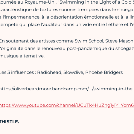
tournée au Royaume-Uni, "Swimming in the Light of a Cold St
caractéristique de textures sonores trempées dans le shoegaz
à l'impermanence, à la désorientation émotionnelle et à la lim
tempête qui place l'auditeur dans un vide entre l'éthéré et l'
En soutenant des artistes comme Swim School, Steve Mason 
l'originalité dans le renouveau post-pandémique du shoegaze,
musique alternative.
Les 3 influences : Radiohead, Slowdive, Phoebe Bridgers
https://oliverbeardmore.bandcamp.com/…/swimming-in-the
https://www.youtube.com/channel/UCuTk4HuZng1ylY_Yom
THISTLE.