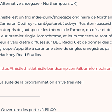
(Alternative shoegaze - Northampton, UK)
thistle. est un trio indie-punk/shoegaze originaire de Nort
Cameron Godfrey (chant/guitare), Judwyn Rushton (basse/chant
entrepris de juxtaposer les thèmes de l'amour, du désir et de 
Leur premier single, lomochrome, et leurs concerts se sont ré
leur a valu d'être diffusés sur BBC Radio 6 et de donner des
groupe s'apprête à sortir une série de singles enregistrés pa
Hackney Road Studios.
https://thistlethistlethistle.bandcamp.com/album/lomochro
La suite de la programmation arrive très vite !
———————————
• Ouverture des portes à 19h00