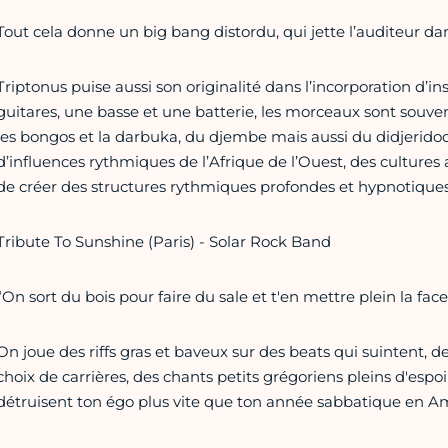
Tout cela donne un big bang distordu, qui jette l’auditeur dan
Triptonus puise aussi son originalité dans l’incorporation d’i
guitares, une basse et une batterie, les morceaux sont souv
les bongos et la darbuka, du djembe mais aussi du didjerido
d’influences rythmiques de l’Afrique de l’Ouest, des culture
de créer des structures rythmiques profondes et hypnotiques
Tribute To Sunshine (Paris) - Solar Rock Band
“On sort du bois pour faire du sale et t'en mettre plein la face
On joue des riffs gras et baveux sur des beats qui suintent, de
choix de carrières, des chants petits grégoriens pleins d'esp
détruisent ton égo plus vite que ton année sabbatique en A