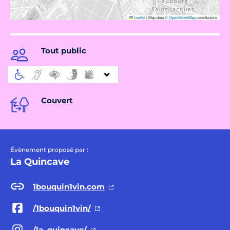
Leaflet
|
Map data ©
OpenStreetMap
contributors
Tout public
Couvert
Évènement proposé par :
La Quincave
1bouquin1vin.com
/1bouquin1vin/
/la_quincave/