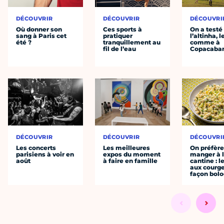
DÉCOUVRIR
DÉCOUVRIR
DÉCOUVRI
Où donner son
Ces sports à
On a testé
sang à Paris cet
pratiquer
l’altinha, l
été ?
tranquillement au
comme à
fil de l’eau
Copacaba
DÉCOUVRIR
DÉCOUVRIR
DÉCOUVRI
Les concerts
Les meilleures
On préfèr
parisiens à voir en
expos du moment
manger à 
août
à faire en famille
cantine : l
aux courge
façon bol