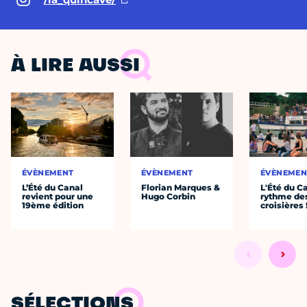
À LIRE AUSSI
ÉVÈNEMENT
ÉVÈNEMENT
ÉVÈNEMEN
L’Été du Canal
Florian Marques &
L'Été du C
revient pour une
Hugo Corbin
rythme de
19ème édition
croisières 
SÉLECTIONS