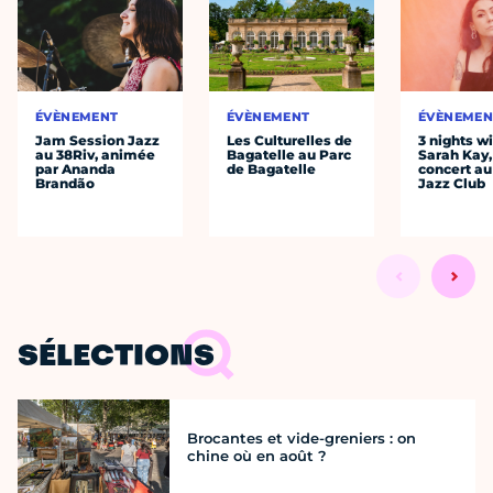
ÉVÈNEMENT
ÉVÈNEMENT
ÉVÈNEMEN
Jam Session Jazz
Les Culturelles de
3 nights w
au 38Riv, animée
Bagatelle au Parc
Sarah Kay,
par Ananda
de Bagatelle
concert au
Brandão
Jazz Club
SÉLECTIONS
Brocantes et vide-greniers : on
chine où en août ?