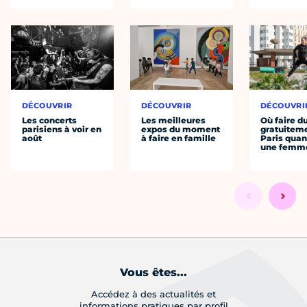
DÉCOUVRIR
DÉCOUVRIR
DÉCOUVRI
Les concerts
Les meilleures
Où faire d
parisiens à voir en
expos du moment
gratuitem
août
à faire en famille
Paris quan
une femm
Vous êtes...
Accédez à des actualités et
informations pratiques par profil