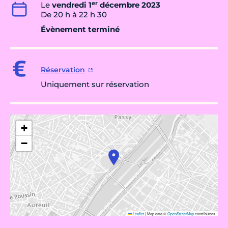
er
Le
vendredi 1
décembre 2023
De 20 h à 22 h 30
Évènement terminé
Réservation
Uniquement sur réservation
+
−
Leaflet
|
Map data ©
OpenStreetMap
contributors