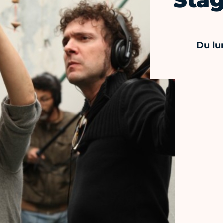
Stag
Du lu