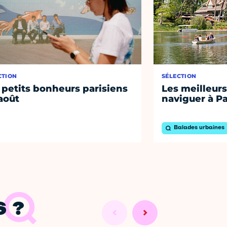
CTION
SÉLECTION
 petits bonheurs parisiens
Les meilleurs
août
naviguer à Pa
Balades urbaines
 ?