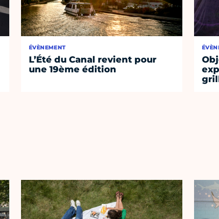
ÉVÈNEMENT
ÉVÈN
L’Été du Canal revient pour
Obj
une 19ème édition
exp
gri