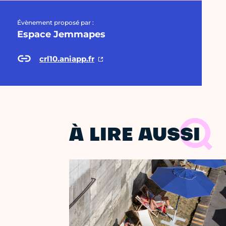
Évènement proposé par :
Espace Jemmapes
crl10.aniapp.fr
À LIRE AUSSI