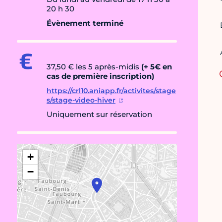
20 h 30
Évènement terminé
37,50 € les 5 après-midis
(+ 5€ en
cas de première inscription)
https://crl10.aniapp.fr/activites/stage
s/stage-video-hiver
Uniquement sur réservation
+
−