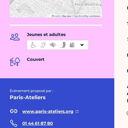
Leaflet
|
Map data ©
OpenStreetMap
contributors
Jeunes et adultes
Couvert
Évènement proposé par :
Paris-Ateliers
www.paris-ateliers.org
01 44 61 87 80