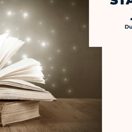
ST
Du