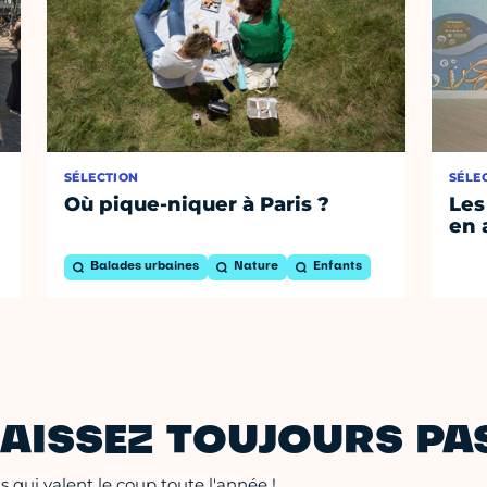
SÉLECTION
SÉLE
Où pique-niquer à Paris ?
Les
en 
Balades urbaines
Nature
Enfants
AISSEZ TOUJOURS PAS
 qui valent le coup toute l'année !