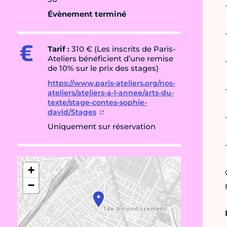
Évènement terminé
Tarif :
310 € (Les inscrits de Paris-
Ateliers bénéficient d’une remise
de 10% sur le prix des stages)
https://www.paris-ateliers.org/nos-
ateliers/ateliers-a-l-annee/arts-du-
texte/stage-contes-sophie-
david/Stages
Uniquement sur réservation
+
−