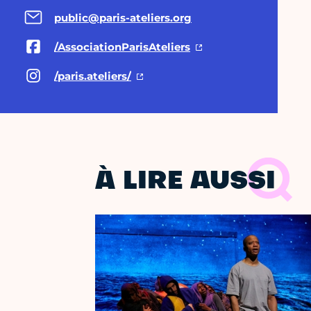
public@paris-ateliers.org
/AssociationParisAteliers
/paris.ateliers/
À LIRE AUSSI