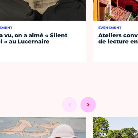
EMENT
ÉVÈNEMENT
a vu, on a aimé « Silent
Ateliers conv
l » au Lucernaire
de lecture en