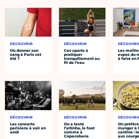
DÉCOUVRIR
DÉCOUVRIR
DÉCOUVRI
Où donner son
Ces sports à
Les meille
sang à Paris cet
pratiquer
expos du
été ?
tranquillement au
à faire en 
fil de l’eau
DÉCOUVRIR
DÉCOUVRIR
DÉCOUVRI
Les concerts
On a testé
On préfèr
parisiens à voir en
l’altinha, le foot
manger à 
août
comme à
cantine : l
Copacabana
aux courge