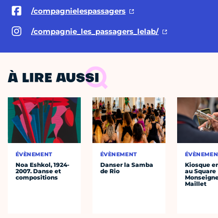
/compagnielespassagers
/compagnie_les_passagers_lelab/
À LIRE AUSSI
ÉVÈNEMENT
ÉVÈNEMENT
ÉVÈNEMEN
Noa Eshkol, 1924-
Danser la Samba
Kiosque en
2007. Danse et
de Rio
au Square
compositions
Monseigne
Maillet