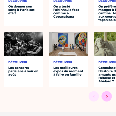
DÉCOUVRIR
DÉCOUVRIR
DÉCOUVRI
Où donner son
On a testé
On préfèr
sang à Paris cet
l’altinha, le foot
manger à 
été ?
comme à
cantine : l
Copacabana
aux courge
façon bol
DÉCOUVRIR
DÉCOUVRIR
DÉCOUVRI
Les concerts
Les meilleures
Connaisse
parisiens à voir en
expos du moment
l’histoire 
août
à faire en famille
amants ma
Héloïse et
Abélard ?