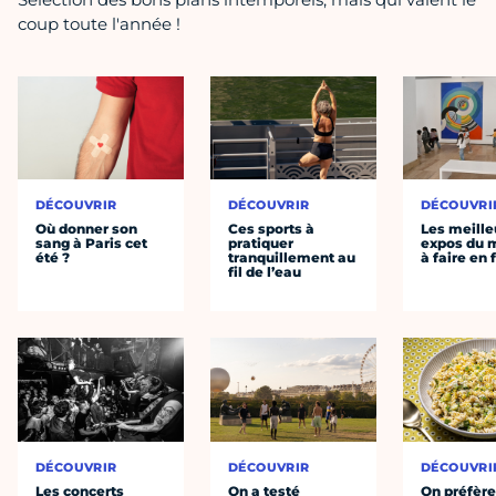
coup toute l'année !
DÉCOUVRIR
DÉCOUVRIR
DÉCOUVRI
Où donner son
Ces sports à
Les meille
sang à Paris cet
pratiquer
expos du
été ?
tranquillement au
à faire en 
fil de l’eau
DÉCOUVRIR
DÉCOUVRIR
DÉCOUVRI
Les concerts
On a testé
On préfèr