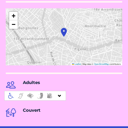
+
−
Leaflet
|
Map data ©
OpenStreetMap
contributors
Adultes
Couvert