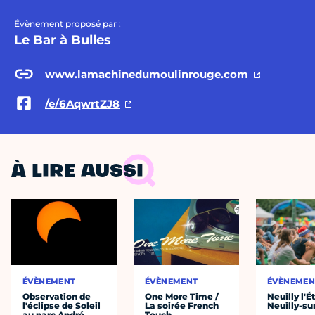
Évènement proposé par :
Le Bar à Bulles
www.lamachinedumoulinrouge.com
/e/6AqwrtZJ8
À LIRE AUSSI
ÉVÈNEMENT
ÉVÈNEMENT
ÉVÈNEMEN
Observation de
One More Time /
Neuilly l'É
l'éclipse de Soleil
La soirée French
Neuilly-su
au parc André
Touch