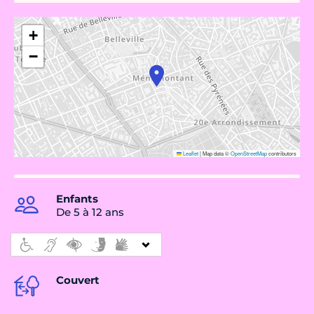
+
−
Leaflet
|
Map data ©
OpenStreetMap
contributors
Enfants
De 5 à 12 ans
Couvert