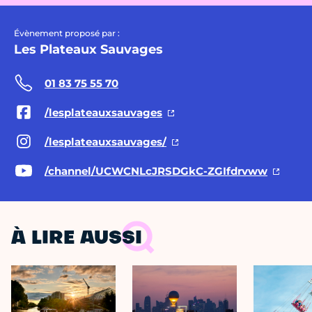
Évènement proposé par :
Les Plateaux Sauvages
01 83 75 55 70
/lesplateauxsauvages
/lesplateauxsauvages/
/channel/UCWCNLcJRSDGkC-ZGIfdrvww
À LIRE AUSSI