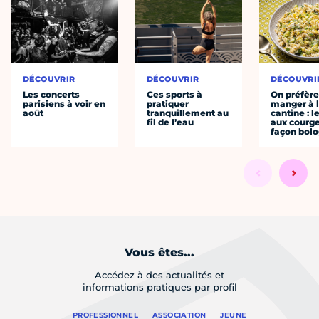
DÉCOUVRIR
DÉCOUVRIR
DÉCOUVRI
Les concerts
Ces sports à
On préfèr
parisiens à voir en
pratiquer
manger à 
août
tranquillement au
cantine : l
fil de l’eau
aux courge
façon bol
Vous êtes...
Accédez à des actualités et
informations pratiques par profil
PROFESSIONNEL
ASSOCIATION
JEUNE