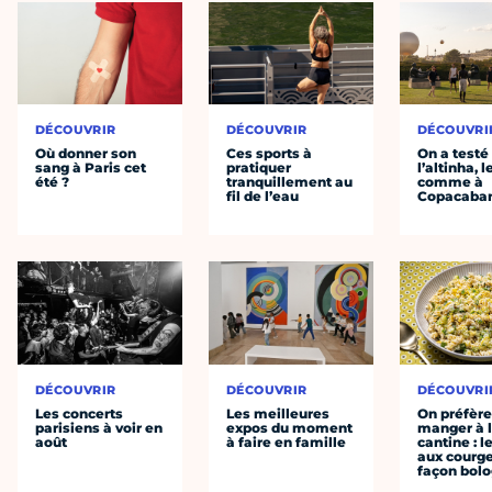
DÉCOUVRIR
DÉCOUVRIR
DÉCOUVRI
Où donner son
Ces sports à
On a testé
sang à Paris cet
pratiquer
l’altinha, l
été ?
tranquillement au
comme à
fil de l’eau
Copacaba
DÉCOUVRIR
DÉCOUVRIR
DÉCOUVRI
Les concerts
Les meilleures
On préfèr
parisiens à voir en
expos du moment
manger à 
août
à faire en famille
cantine : l
aux courge
façon bol