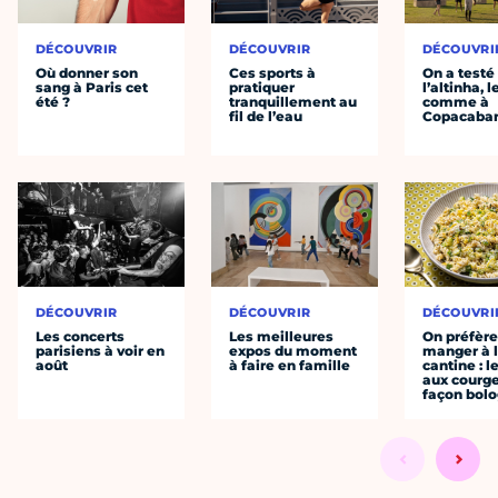
DÉCOUVRIR
DÉCOUVRIR
DÉCOUVRI
Où donner son
Ces sports à
On a testé
sang à Paris cet
pratiquer
l’altinha, l
été ?
tranquillement au
comme à
fil de l’eau
Copacaba
DÉCOUVRIR
DÉCOUVRIR
DÉCOUVRI
Les concerts
Les meilleures
On préfèr
parisiens à voir en
expos du moment
manger à 
août
à faire en famille
cantine : l
aux courge
façon bol