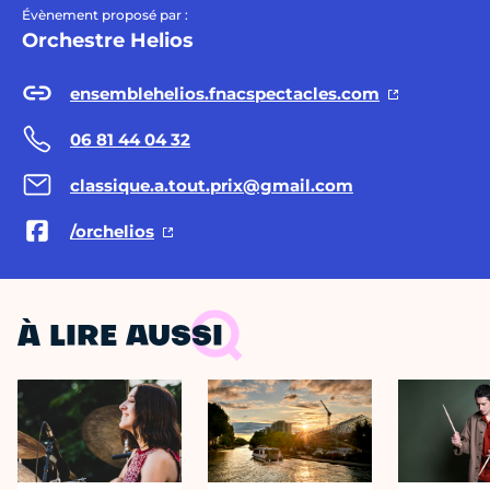
Évènement proposé par :
Orchestre Helios
ensemblehelios.fnacspectacles.com
06 81 44 04 32
classique.a.tout.prix@gmail.com
/orchelios
À LIRE AUSSI