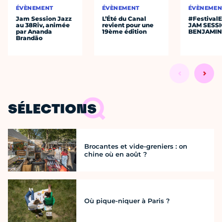
ÉVÈNEMENT
ÉVÈNEMENT
ÉVÈNEMEN
Jam Session Jazz
L’Été du Canal
#Festival
au 38Riv, animée
revient pour une
JAM SESS
par Ananda
19ème édition
BENJAMIN
Brandão
SÉLECTIONS
Brocantes et vide-greniers : on
chine où en août ?
Où pique-niquer à Paris ?