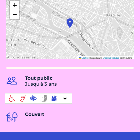
+
−
Leaflet
|
Map data ©
OpenStreetMap
contributors
Tout public
Jusqu'à 3 ans
Couvert