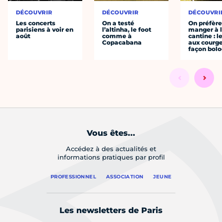
DÉCOUVRIR
DÉCOUVRIR
DÉCOUVRI
Les concerts
On a testé
On préfèr
parisiens à voir en
l’altinha, le foot
manger à 
août
comme à
cantine : l
Copacabana
aux courge
façon bol
Vous êtes...
Accédez à des actualités et
informations pratiques par profil
PROFESSIONNEL
ASSOCIATION
JEUNE
Les newsletters de Paris