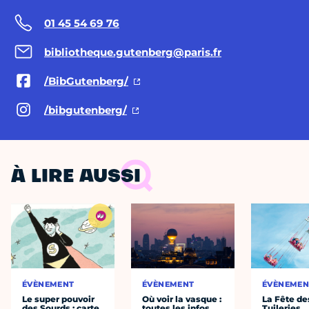
01 45 54 69 76
bibliotheque.gutenberg@paris.fr
/BibGutenberg/
/bibgutenberg/
À LIRE AUSSI
ÉVÈNEMENT
ÉVÈNEMENT
ÉVÈNEMEN
Le super pouvoir
Où voir la vasque :
La Fête de
des Sourds : carte
toutes les infos
Tuileries