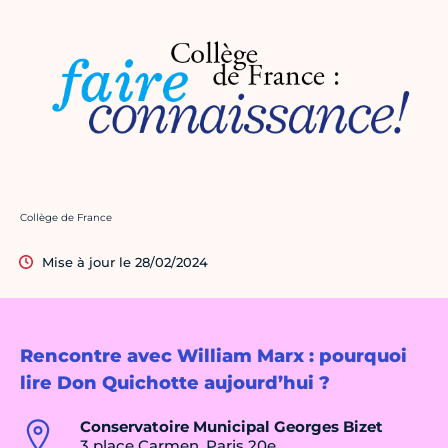
Crédit photo :
Collège de France
Mise à jour le 28/02/2024
Rencontre avec William Marx : pourquoi
lire Don Quichotte aujourd’hui ?
Conservatoire Municipal Georges Bizet
3 place Carmen, Paris 20e