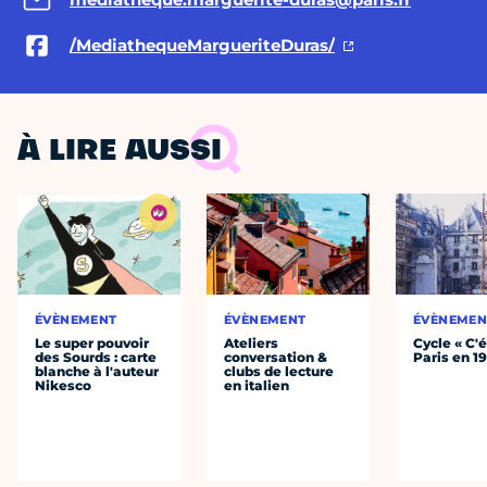
/MediathequeMargueriteDuras/
À LIRE AUSSI
ÉVÈNEMENT
ÉVÈNEMENT
ÉVÈNEMEN
Le super pouvoir
Ateliers
Cycle « C'é
des Sourds : carte
conversation &
Paris en 1
blanche à l'auteur
clubs de lecture
Nikesco
en italien