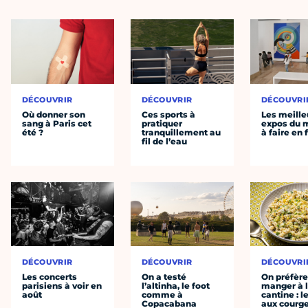
DÉCOUVRIR
DÉCOUVRIR
DÉCOUVRI
Où donner son
Ces sports à
Les meille
sang à Paris cet
pratiquer
expos du
été ?
tranquillement au
à faire en 
fil de l’eau
DÉCOUVRIR
DÉCOUVRIR
DÉCOUVRI
Les concerts
On a testé
On préfèr
parisiens à voir en
l’altinha, le foot
manger à 
août
comme à
cantine : l
Copacabana
aux courge