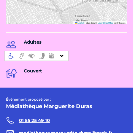
Leaflet
|
Map data ©
OpenStreetMap
contributors
Adultes
Couvert
Évènement proposé par :
Médiathèque Marguerite Duras
01 55 25 49 10
mediatheque.marguerite-duras@paris.fr