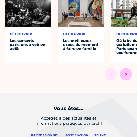
DÉCOUVRIR
DÉCOUVRIR
DÉCOUVRI
Les concerts
Les meilleures
Où faire d
parisiens à voir en
expos du moment
gratuitem
août
à faire en famille
Paris quan
une femm
Vous êtes...
Accédez à des actualités et
informations pratiques par profil
PROFESSIONNEL
ASSOCIATION
JEUNE