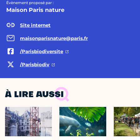
Évènement proposé par :
Maison Paris nature
Site internet
maisonparisnature@paris.fr
/Parisbiodiversite
/Parisbiodiv
À LIRE AUSSI