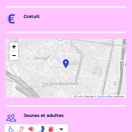
Gratuit
+
−
Leaflet
|
Map data ©
OpenStreetMap
contributors
Jeunes et adultes