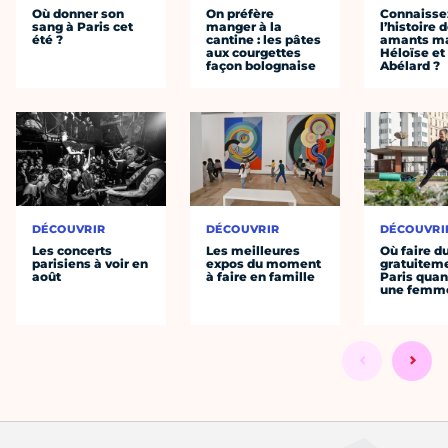
Où donner son
On préfère
Connaisse
sang à Paris cet
manger à la
l’histoire 
été ?
cantine : les pâtes
amants ma
aux courgettes
Héloïse et
façon bolognaise
Abélard ?
DÉCOUVRIR
DÉCOUVRIR
DÉCOUVRI
Les concerts
Les meilleures
Où faire d
parisiens à voir en
expos du moment
gratuitem
août
à faire en famille
Paris quan
une femm