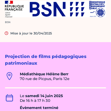
Crédit photo :
BSN
Mise à jour le 30/04/2025
Projection de films pédagogiques
patrimoniaux
Médiathèque Hélène Berr
70 rue de Picpus, Paris 12e
Le
samedi 14 juin 2025
De 16 h à 17 h 30
Évènement terminé