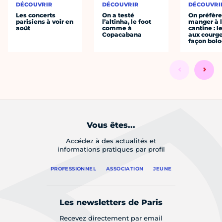
DÉCOUVRIR
DÉCOUVRIR
DÉCOUVRI
Les concerts
On a testé
On préfèr
parisiens à voir en
l’altinha, le foot
manger à 
août
comme à
cantine : l
Copacabana
aux courge
façon bol
Vous êtes...
Accédez à des actualités et
informations pratiques par profil
PROFESSIONNEL
ASSOCIATION
JEUNE
Les newsletters de Paris
Recevez directement par email