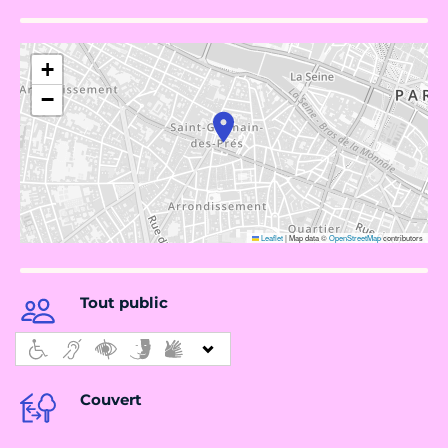
+
−
Leaflet
|
Map data ©
OpenStreetMap
contributors
Tout public
Couvert