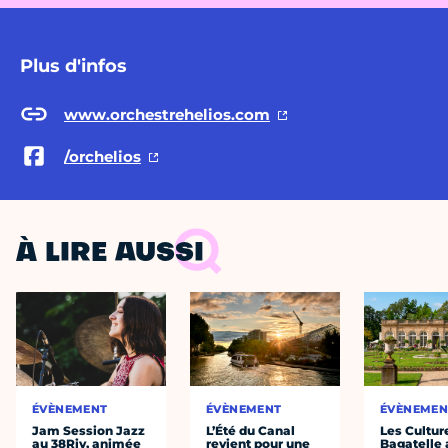
Plus d'infos
www.orchestrehelios.com
/orchelios
À LIRE AUSSI
ÉVÈNEMENT
ÉVÈNEMENT
ÉVÈNEMEN
Jam Session Jazz
L’Été du Canal
Les Cultur
au 38Riv, animée
revient pour une
Bagatelle 