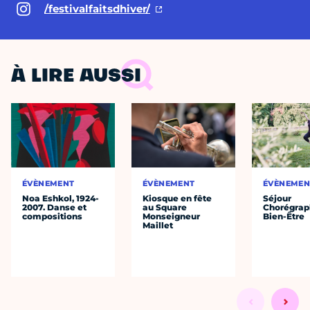
/festivalfaitsdhiver/
À LIRE AUSSI
ÉVÈNEMENT
ÉVÈNEMENT
ÉVÈNEMEN
Noa Eshkol, 1924-
Kiosque en fête
Séjour
2007. Danse et
au Square
Chorégrap
compositions
Monseigneur
Bien-Être
Maillet