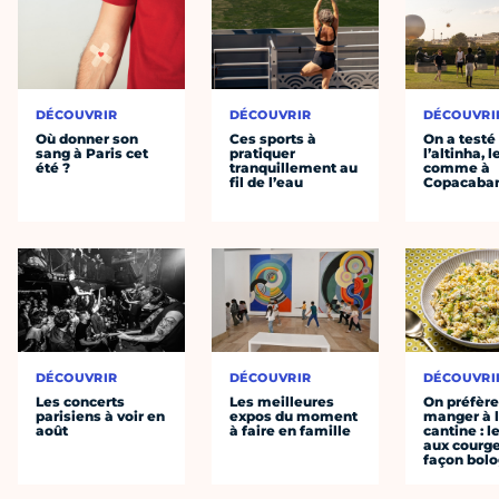
DÉCOUVRIR
DÉCOUVRIR
DÉCOUVRI
Où donner son
Ces sports à
On a testé
sang à Paris cet
pratiquer
l’altinha, l
été ?
tranquillement au
comme à
fil de l’eau
Copacaba
DÉCOUVRIR
DÉCOUVRIR
DÉCOUVRI
Les concerts
Les meilleures
On préfèr
parisiens à voir en
expos du moment
manger à 
août
à faire en famille
cantine : l
aux courge
façon bol