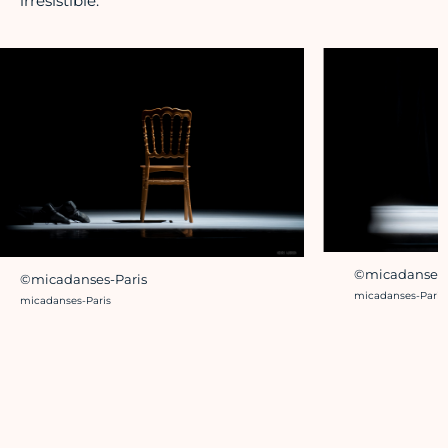
irrésistible.
©micadanses-
©micadanses-Paris
Crédit photo :
micadanses-Paris
Crédit photo :
micadanses-Paris