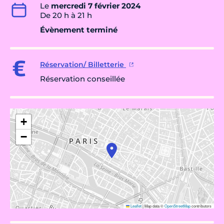
Le
mercredi 7 février 2024
De 20 h à 21 h
Évènement terminé
Réservation/ Billetterie
Réservation conseillée
+
−
Leaflet
|
Map data ©
OpenStreetMap
contributors