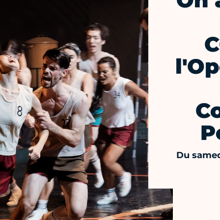
On 
C
l'O
C
P
Du samed