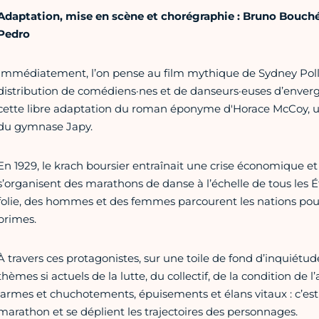
Adaptation, mise en scène et chorégraphie :
Bruno Bouché
Pedro
Immédiatement, l’on pense au film mythique de Sydney Pollac
distribution de comédiens·nes et de danseurs·euses d’envergu
cette libre adaptation du roman éponyme d'Horace McCoy, 
du gymnase Japy.
En 1929, le krach boursier entraînait une crise économique e
s’organisent des marathons de danse à l’échelle de tous les Ét
folie, des hommes et des femmes parcourent les nations pour
primes.
À travers ces protagonistes, sur une toile de fond d’inquiétude
thèmes si actuels de la lutte, du collectif, de la condition de l’a
larmes et chuchotements, épuisements et élans vitaux : c’est
marathon et se déplient les trajectoires des personnages.