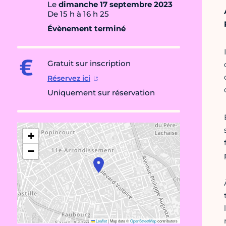
Le
dimanche 17 septembre 2023
De 15 h à 16 h 25
Évènement terminé
Gratuit sur inscription
Réservez ici
Uniquement sur réservation
+
−
Leaflet
|
Map data ©
OpenStreetMap
contributors