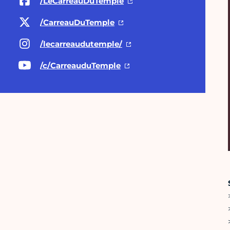
/LeCarreauDuTemple
/CarreauDuTemple
/lecarreaudutemple/
/c/CarreauduTemple