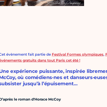
Cet évènement fait partie de
Festival Formes olympiques
,
événements gratuits dans tout Paris cet été !
Une expérience puissante, inspirée librem
McCoy, où comédiens·nes et danseurs·euses 
subsister jusqu’à l’épuisement…
D’après le roman d'Horace McCoy