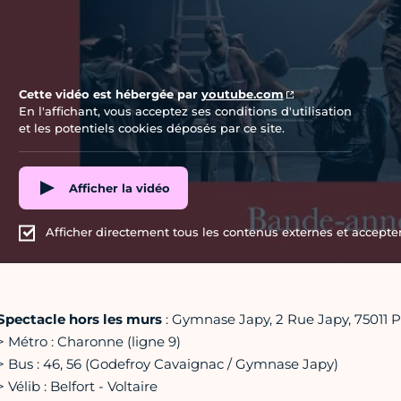
Cette vidéo est hébergée par
youtube.com
En l'affichant, vous acceptez ses conditions d'utilisation
et les potentiels cookies déposés par ce site.
Afficher la vidéo
Afficher directement tous les contenus externes et accepter 
Spectacle hors les murs
: Gymnase Japy, 2 Rue Japy, 75011 Pa
> Métro : Charonne (ligne 9)
> Bus : 46, 56 (Godefroy Cavaignac / Gymnase Japy)
> Vélib : Belfort - Voltaire