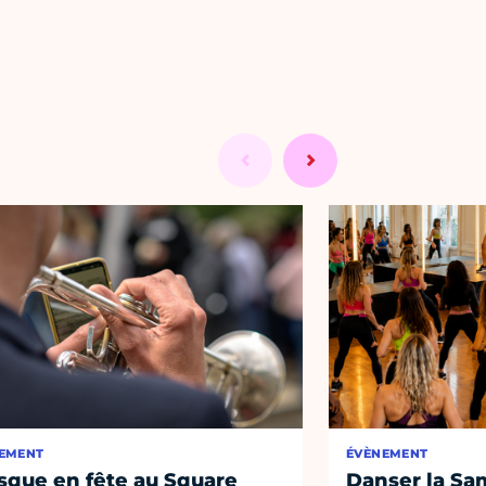
EMENT
ÉVÈNEMENT
sque en fête au Square
Danser la Sa