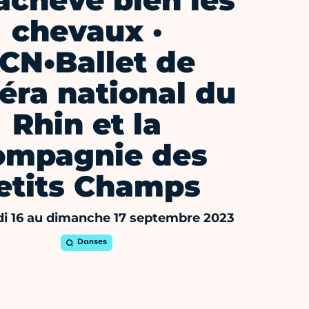
achève bien les
chevaux ·
CN•Ballet de
péra national du
Rhin et la
ompagnie des
etits Champs
i 16 au dimanche 17 septembre 2023
Danses