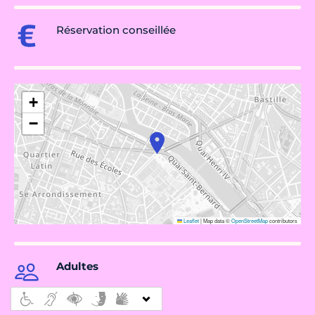
Réservation conseillée
+
−
Leaflet
|
Map data ©
OpenStreetMap
contributors
Adultes