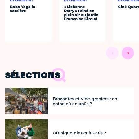
ÉVÈNEMENT
ÉVÈNEMENT
ÉVÈNEMEN
Baba Yaga la
« Lisbonne
Ciné Quart
sorcière
Story » : ciné en
plein air au jardin
Françoise Giroud
SÉLECTIONS
Brocantes et vide-greniers : on
chine où en août ?
Où pique-niquer à Paris ?