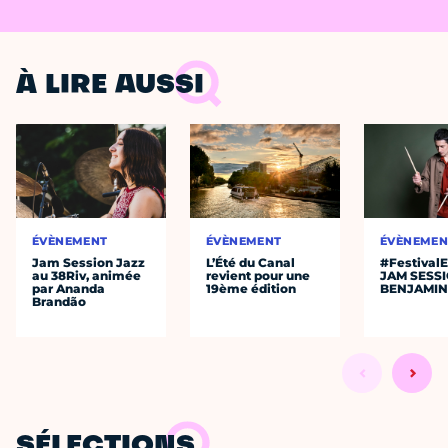
À LIRE AUSSI
ÉVÈNEMENT
ÉVÈNEMENT
ÉVÈNEMEN
Jam Session Jazz
L’Été du Canal
#Festival
au 38Riv, animée
revient pour une
JAM SESS
par Ananda
19ème édition
BENJAMIN
Brandão
SÉLECTIONS