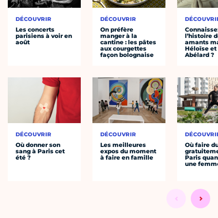
DÉCOUVRIR
DÉCOUVRIR
DÉCOUVRI
Les concerts
On préfère
Connaisse
parisiens à voir en
manger à la
l’histoire 
août
cantine : les pâtes
amants ma
aux courgettes
Héloïse et
façon bolognaise
Abélard ?
DÉCOUVRIR
DÉCOUVRIR
DÉCOUVRI
Où donner son
Les meilleures
Où faire d
sang à Paris cet
expos du moment
gratuitem
été ?
à faire en famille
Paris quan
une femm