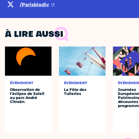
/Parisbiodiv
À LIRE AUSSI
ÉVÈNEMENT
ÉVÈNEMENT
ÉVÈNEMEN
Observation de
La Fête des
Journées
l'éclipse de Soleil
Tuileries
Européenn
au parc André
Patrimoine
Citroën
découvrez 
programme