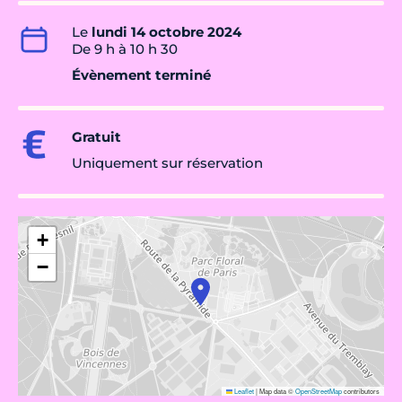
Le
lundi 14 octobre 2024
De 9 h à 10 h 30
Évènement terminé
Gratuit
Uniquement sur réservation
+
−
Leaflet
|
Map data ©
OpenStreetMap
contributors