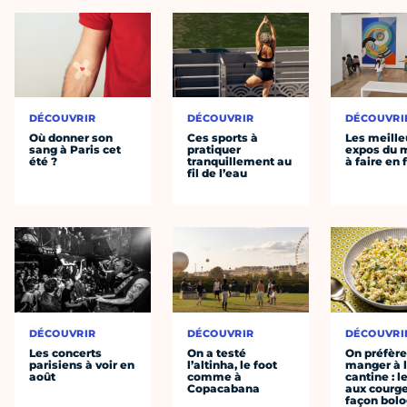
DÉCOUVRIR
DÉCOUVRIR
DÉCOUVRI
Où donner son
Ces sports à
Les meille
sang à Paris cet
pratiquer
expos du
été ?
tranquillement au
à faire en 
fil de l’eau
DÉCOUVRIR
DÉCOUVRIR
DÉCOUVRI
Les concerts
On a testé
On préfèr
parisiens à voir en
l’altinha, le foot
manger à 
août
comme à
cantine : l
Copacabana
aux courge
façon bol