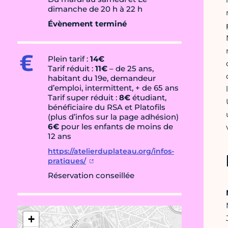
dimanche de 20 h à 22 h
Évènement terminé
Plein tarif :
14€
Tarif réduit :
11€
– de 25 ans,
habitant du 19e, demandeur
d’emploi, intermittent, + de 65 ans
Tarif super réduit :
8€
étudiant,
bénéficiaire du RSA et Platofils
(plus d’infos sur la page adhésion)
6€
pour les enfants de moins de
12 ans
https://atelierduplateau.org/infos-
pratiques/
Réservation conseillée
+