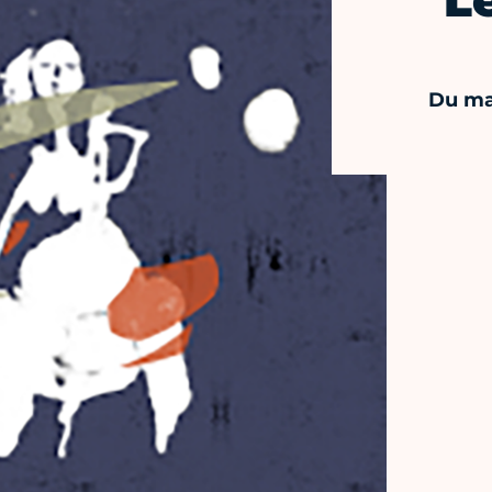
L
Du ma