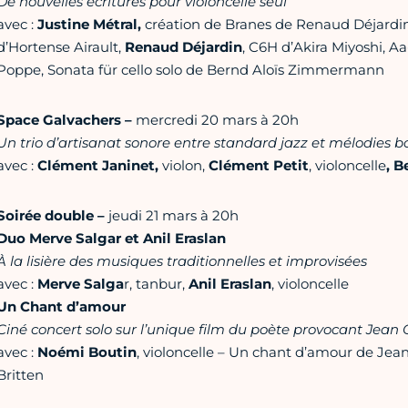
De nouvelles écritures pour violoncelle seul
avec :
Justine Métral,
création de Branes de Renaud Déjardi
d’Hortense Airault,
Renaud Déjardin
, C6H d’Akira Miyoshi, 
Poppe, Sonata für cello solo de Bernd Aloïs Zimmermann
Space Galvachers –
mercredi 20 mars à 20h
Un trio d’artisanat sonore entre standard jazz et mélodies
avec :
Clément Janinet,
violon,
Clément Petit
, violoncelle
, 
Soirée double –
jeudi 21 mars à 20h
Duo Merve Salgar et Anil Eraslan
À la lisière des musiques traditionnelles et improvisées
avec :
Merve Salga
r, tanbur,
Anil Eraslan
, violoncelle
Un Chant d’amour
Ciné concert solo sur l’unique film du poète provocant Jean
avec :
Noémi Boutin
, violoncelle – Un chant d’amour de Je
Britten