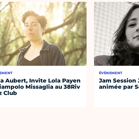
EMENT
ÉVÈNEMENT
a Aubert, Invite Lola Payen
Jam Session J
iampolo Missaglia au 38Riv
animée par S
z Club