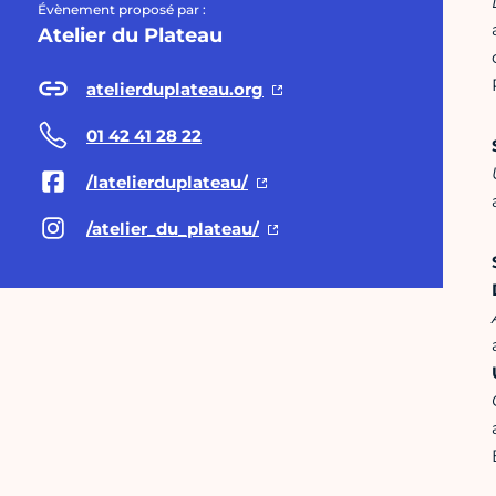
Évènement proposé par :
Atelier du Plateau
atelierduplateau.org
01 42 41 28 22
/latelierduplateau/
/atelier_du_plateau/