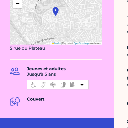
−
Leaflet
|
Map data ©
OpenStreetMap
contributors
5 rue du Plateau
Jeunes et adultes
Jusqu'à 5 ans
Couvert