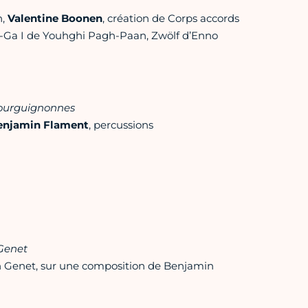
n,
Valentine Boonen
, création de Corps accords
Aa-Ga I de Youhghi Pagh-Paan, Zwölf d’Enno
 bourguignonnes
Benjamin Flament
, percussions
 Genet
an Genet, sur une composition de Benjamin