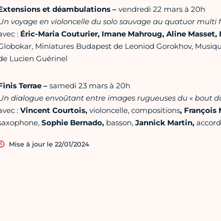
Extensions et déambulations
–
vendredi 22 mars à 20h
Un voyage en violoncelle du solo sauvage au quatuor multi 
avec :
Éric-Maria Couturier, Imane Mahroug, Aline Masset, 
Globokar, Miniatures Budapest de Leoniod Gorokhov, Musique 
de Lucien Guérinel
Finis Terrae –
samedi 23 mars à 20h
Un dialogue envoûtant entre images rugueuses du « bout 
avec :
Vincent Courtois,
violoncelle, compositions
, François 
saxophone,
Sophie Bernado,
basson,
Jannick Martin,
accor
Mise à jour le 22/01/2024