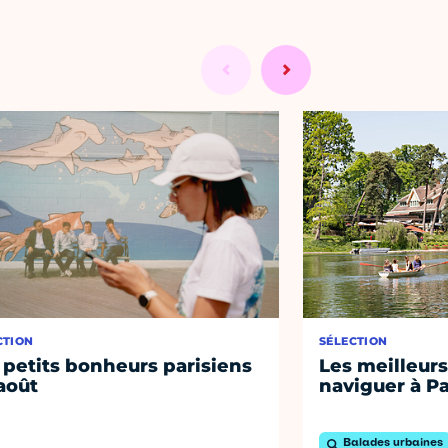
CTION
SÉLECTION
 petits bonheurs parisiens
Les meilleurs
août
naviguer à Pa
Balades urbaines