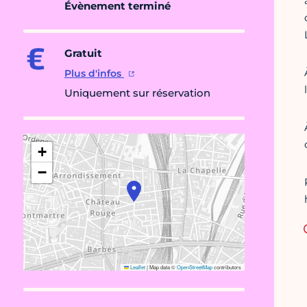
Évènement terminé
Gratuit
Plus d'infos
Uniquement sur réservation
+
−
Leaflet
|
Map data ©
OpenStreetMap
contributors