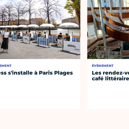
EMENT
ÉVÈNEMENT
ss s'installe à Paris Plages
Les rendez-vo
café littérair