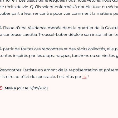
armoire ? Les tissus dans lesquels nous nous vêtons, nous d
de récits de vie. Qu’ils soient enfermés à double tour ou sécha
Luber part à leur rencontre pour voir comment la matière peu
À l’issue d’une résidence menée dans le quartier de la Goutte 
la conteuse Laetitia Troussel-Luber déploie son installation t
À partir de toutes ces rencontres et des récits collectés, elle 
contes inspirés par les draps, nappes, torchons ou serviettes gl
Rencontrez l’artiste en amont de la représentation et présente
histoire au récit du spectacle. Les infos par
ici
!
Mise à jour le 17/09/2025