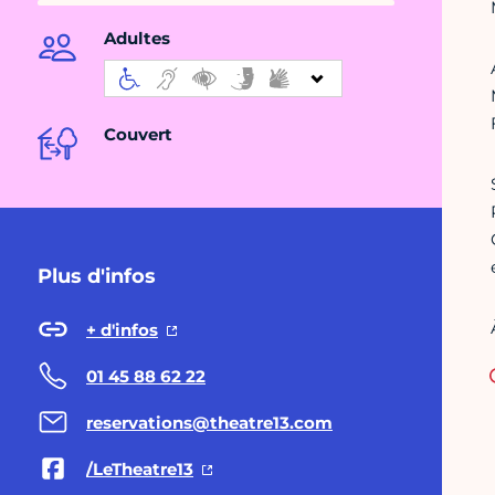
Adultes
Couvert
Plus d'infos
+ d'infos
01 45 88 62 22
reservations@theatre13.com
/LeTheatre13