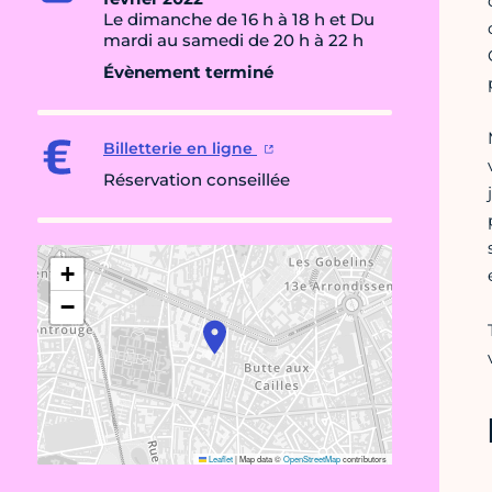
Le dimanche de 16 h à 18 h et Du
mardi au samedi de 20 h à 22 h
Évènement terminé
Billetterie en ligne
Réservation conseillée
+
−
Leaflet
|
Map data ©
OpenStreetMap
contributors