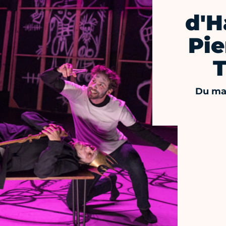
d'H
Pie
T
Du mar