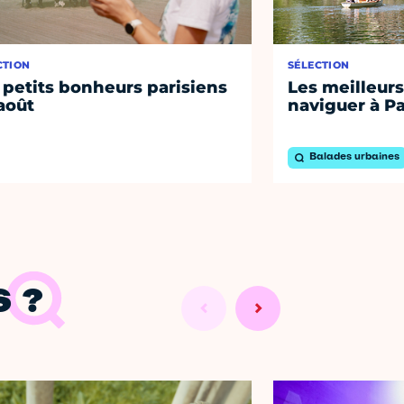
CTION
SÉLECTION
 petits bonheurs parisiens
Les meilleurs
août
naviguer à Pa
Balades urbaines
 ?