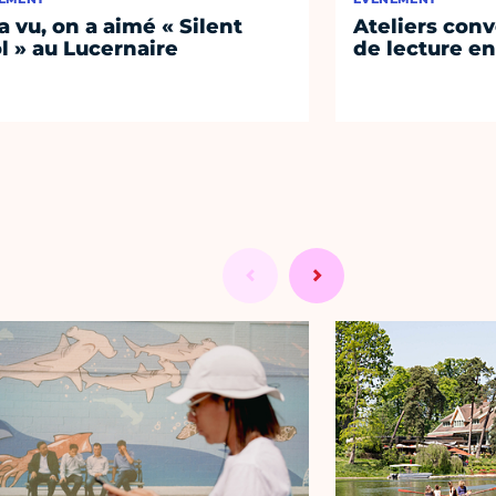
a vu, on a aimé « Silent
Ateliers conv
l » au Lucernaire
de lecture en