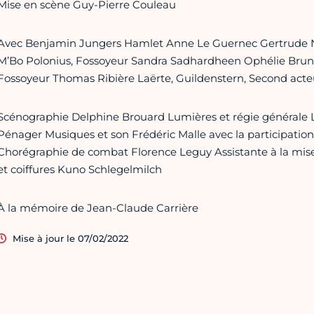
Mise en scène Guy-Pierre Couleau
Avec Benjamin Jungers Hamlet Anne Le Guernec Gertrude Ni
M’Bo Polonius, Fossoyeur Sandra Sadhardheen Ophélie Bruno
Fossoyeur Thomas Ribière Laërte, Guildenstern, Second acte
Scénographie Delphine Brouard Lumières et régie générale
Pénager Musiques et son Frédéric Malle avec la participatio
Chorégraphie de combat Florence Leguy Assistante à la mis
et coiffures Kuno Schlegelmilch
À la mémoire de Jean-Claude Carrière
Mise à jour le 07/02/2022