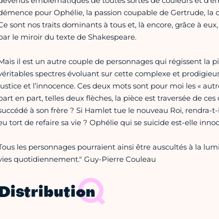
devenus emblématiques de toutes sortes de couleurs et d’émo
démence pour Ophélie, la passion coupable de Gertrude, la c
Ce sont nos traits dominants à tous et, là encore, grâce à eu
par le miroir du texte de Shakespeare.
Mais il est un autre couple de personnages qui régissent la pièc
véritables spectres évoluant sur cette complexe et prodigieuse 
justice et l’innocence. Ces deux mots sont pour moi les « autre
part en part, telles deux flèches, la pièce est traversée de ces
succédé à son frère ? Si Hamlet tue le nouveau Roi, rendra-t-i
eu tort de refaire sa vie ? Ophélie qui se suicide est-elle inno
Tous les personnages pourraient ainsi être auscultés à la lu
vies quotidiennement." Guy-Pierre Couleau
Distribution