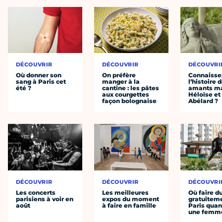
DÉCOUVRIR
DÉCOUVRIR
DÉCOUVRI
Où donner son
On préfère
Connaisse
sang à Paris cet
manger à la
l’histoire 
été ?
cantine : les pâtes
amants ma
aux courgettes
Héloïse et
façon bolognaise
Abélard ?
DÉCOUVRIR
DÉCOUVRIR
DÉCOUVRI
Les concerts
Les meilleures
Où faire d
parisiens à voir en
expos du moment
gratuitem
août
à faire en famille
Paris quan
une femm