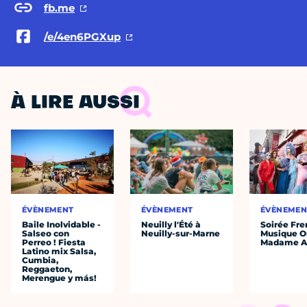
fb.me
/e/4en6PGXup
À LIRE AUSSI
ÉVÈNEMENT
ÉVÈNEMENT
ÉVÈNEMEN
Baile Inolvidable -
Neuilly l'Été à
Soirée Fre
Salseo con
Neuilly-sur-Marne
Musique O
Perreo ! Fiesta
Madame A
Latino mix Salsa,
Cumbia,
Reggaeton,
Merengue y más!