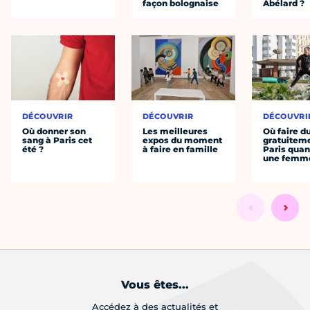
façon bolognaise
Abélard ?
DÉCOUVRIR
DÉCOUVRIR
DÉCOUVRI
Où donner son
Les meilleures
Où faire d
sang à Paris cet
expos du moment
gratuitem
été ?
à faire en famille
Paris quan
une femm
Vous êtes...
Accédez à des actualités et