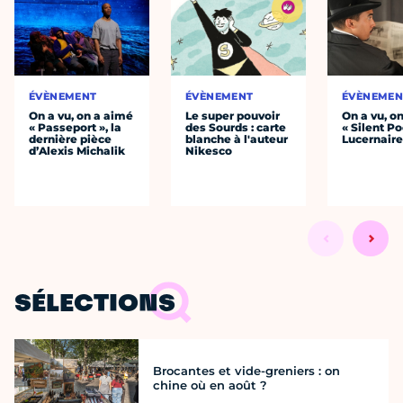
ÉVÈNEMENT
ÉVÈNEMENT
ÉVÈNEMEN
On a vu, on a aimé
Le super pouvoir
On a vu, o
« Passeport », la
des Sourds : carte
« Silent Po
dernière pièce
blanche à l'auteur
Lucernair
d’Alexis Michalik
Nikesco
SÉLECTIONS
Brocantes et vide-greniers : on
chine où en août ?