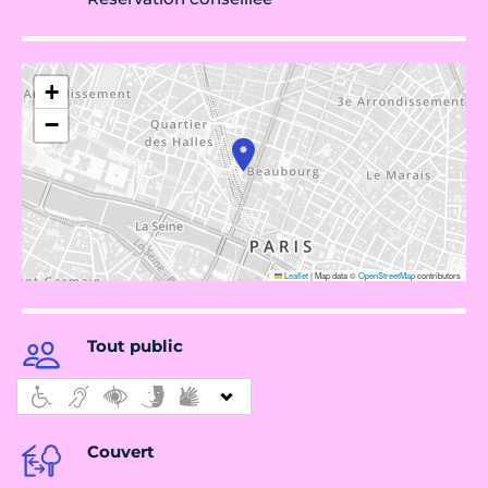
+
−
Leaflet
|
Map data ©
OpenStreetMap
contributors
Tout public
Couvert