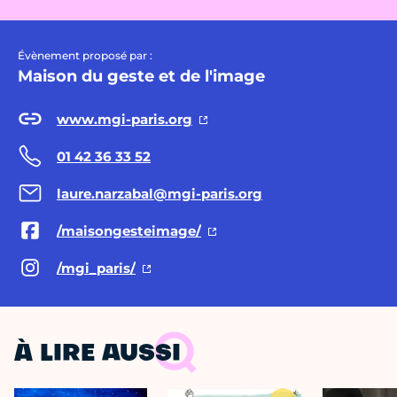
Évènement proposé par :
Maison du geste et de l'image
www.mgi-paris.org
01 42 36 33 52
laure.narzabal@mgi-paris.org
/maisongesteimage/
/mgi_paris/
À LIRE AUSSI