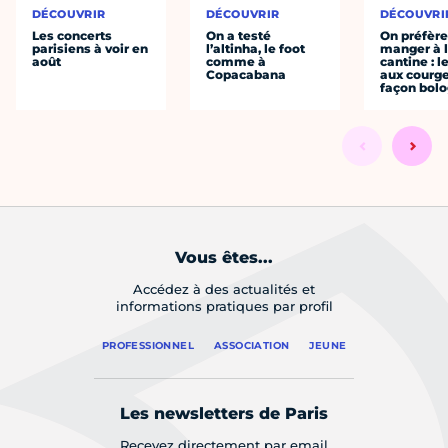
DÉCOUVRIR
DÉCOUVRIR
DÉCOUVRI
Les concerts
On a testé
On préfèr
parisiens à voir en
l’altinha, le foot
manger à 
août
comme à
cantine : l
Copacabana
aux courge
façon bol
Vous êtes...
Accédez à des actualités et
informations pratiques par profil
PROFESSIONNEL
ASSOCIATION
JEUNE
Les newsletters de Paris
Recevez directement par email