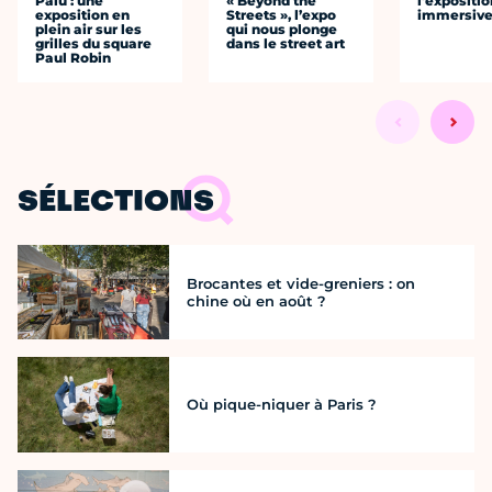
Palu : une
« Beyond the
l'expositio
exposition en
Streets », l’expo
immersiv
plein air sur les
qui nous plonge
grilles du square
dans le street art
Paul Robin
SÉLECTIONS
Brocantes et vide-greniers : on
chine où en août ?
Où pique-niquer à Paris ?