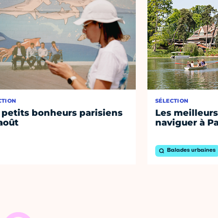
CTION
SÉLECTION
 petits bonheurs parisiens
Les meilleurs
août
naviguer à Pa
Balades urbaines