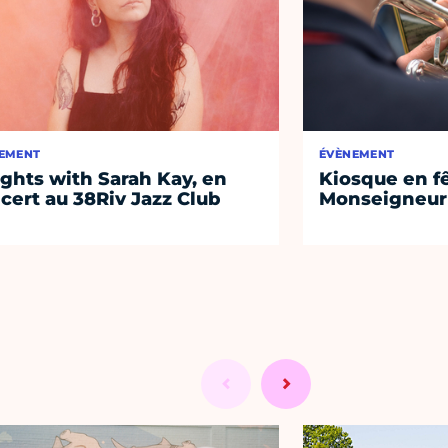
EMENT
ÉVÈNEMENT
ights with Sarah Kay, en
Kiosque en f
cert au 38Riv Jazz Club
Monseigneur 