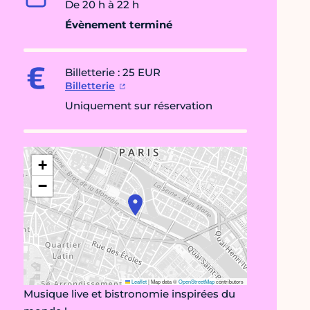
De 20 h à 22 h
Évènement terminé
Billetterie : 25 EUR
Billetterie
Uniquement sur réservation
+
−
Leaflet
|
Map data ©
OpenStreetMap
contributors
Musique live et bistronomie inspirées du