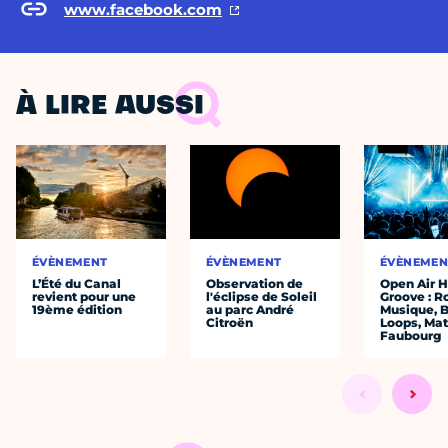
www.facebook.com
À LIRE AUSSI
ÉVÈNEMENT
ÉVÈNEMENT
ÉVÈNEMEN
L’Été du Canal
Observation de
Open Air 
revient pour une
l'éclipse de Soleil
Groove : R
19ème édition
au parc André
Musique, 
Citroën
Loops, Mat
Faubourg