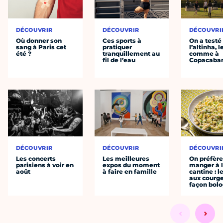
DÉCOUVRIR
DÉCOUVRIR
DÉCOUVRI
Où donner son
Ces sports à
On a testé
sang à Paris cet
pratiquer
l’altinha, l
été ?
tranquillement au
comme à
fil de l’eau
Copacaba
DÉCOUVRIR
DÉCOUVRIR
DÉCOUVRI
Les concerts
Les meilleures
On préfèr
parisiens à voir en
expos du moment
manger à 
août
à faire en famille
cantine : l
aux courge
façon bol