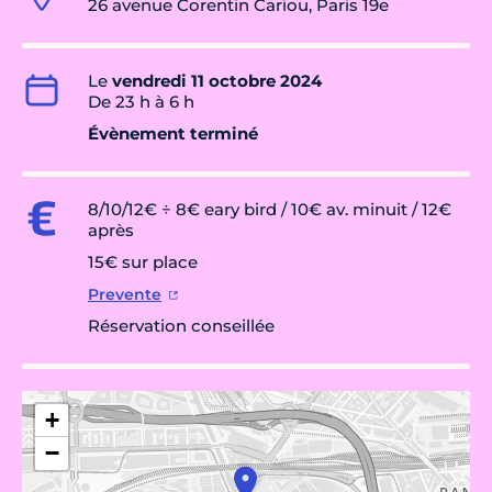
26 avenue Corentin Cariou, Paris 19e
Le
vendredi 11 octobre 2024
De 23 h à 6 h
Évènement terminé
8/10/12€ ÷ 8€ eary bird / 10€ av. minuit / 12€
après
15€ sur place
Prevente
Réservation conseillée
+
−