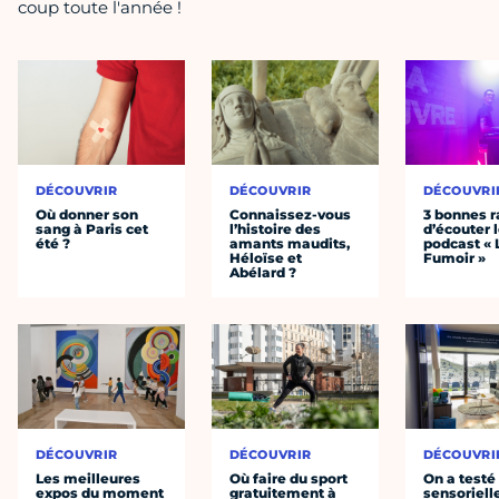
coup toute l'année !
DÉCOUVRIR
DÉCOUVRIR
DÉCOUVRI
Où donner son
Connaissez-vous
3 bonnes r
sang à Paris cet
l’histoire des
d’écouter 
été ?
amants maudits,
podcast « 
Héloïse et
Fumoir »
Abélard ?
DÉCOUVRIR
DÉCOUVRIR
DÉCOUVRI
Les meilleures
Où faire du sport
On a testé 
expos du moment
gratuitement à
sensoriell