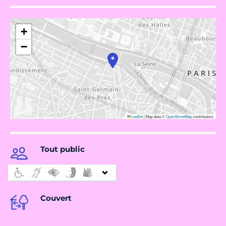
+
−
Leaflet
|
Map data ©
OpenStreetMap
contributors
Tout public
Couvert