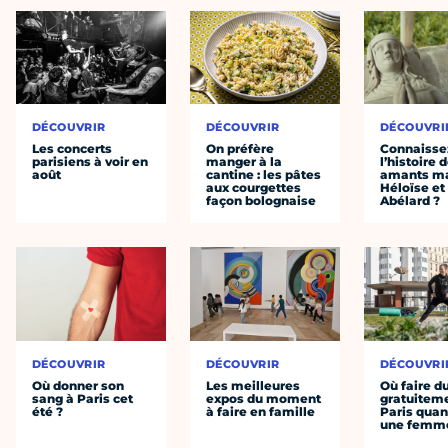
DÉCOUVRIR
DÉCOUVRIR
DÉCOUVRI
Les concerts
On préfère
Connaisse
parisiens à voir en
manger à la
l’histoire 
août
cantine : les pâtes
amants ma
aux courgettes
Héloïse et
façon bolognaise
Abélard ?
DÉCOUVRIR
DÉCOUVRIR
DÉCOUVRI
Où donner son
Les meilleures
Où faire d
sang à Paris cet
expos du moment
gratuitem
été ?
à faire en famille
Paris quan
une femm