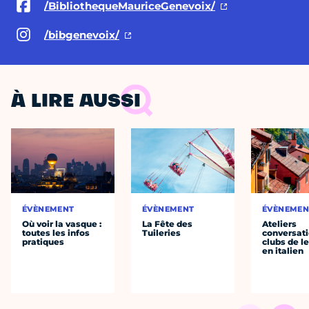
/BibliothequeMauriceGenevoix/
/bibgenevoix/
À LIRE AUSSI
ÉVÈNEMENT
ÉVÈNEMENT
ÉVÈNEMEN
Où voir la vasque :
La Fête des
Ateliers
toutes les infos
Tuileries
conversati
pratiques
clubs de l
en italien