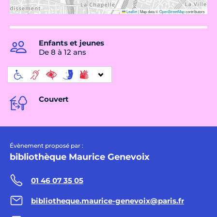
Leaflet
|
Map data ©
OpenStreetMap
contributors
Enfants et jeunes
De 8 à 12 ans
Couvert
Évènement proposé par :
bibliothèque Maurice Genevoix
01 46 07 35 05
bibliotheque.maurice-genevoix@paris.fr