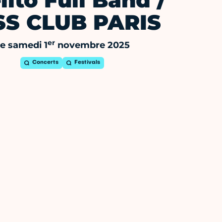
lito Full Band /
SS CLUB PARIS
er
e samedi 1
novembre 2025
Concerts
Festivals