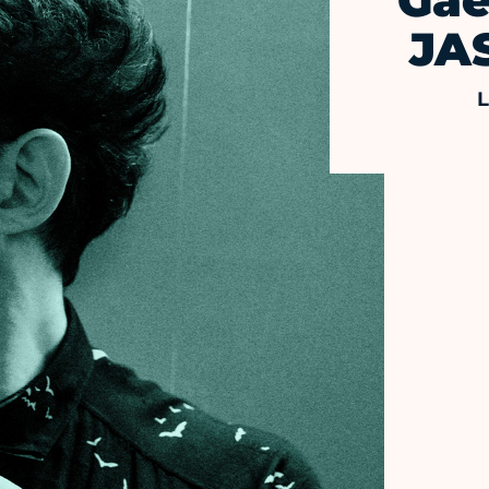
Gaë
JA
L