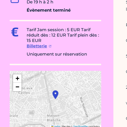
De 19 h à 2 h
Évènement terminé
Tarif Jam session : 5 EUR Tarif
réduit dès : 12 EUR Tarif plein dès :
15 EUR
Billetterie
Uniquement sur réservation
+
−
Leaflet
|
Map data ©
OpenStreetMap
contributors