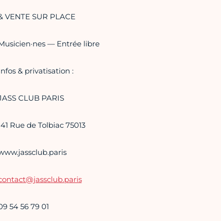
& VENTE SUR PLACE
Musicien·nes — Entrée libre
Infos & privatisation :
JASS CLUB PARIS
141 Rue de Tolbiac 75013
www.jassclub.paris
contact@jassclub.paris
09 54 56 79 01