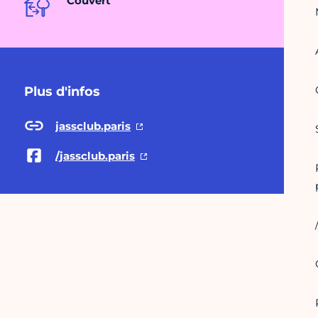
Couvert
Plus d'infos
jassclub.paris
/jassclub.paris