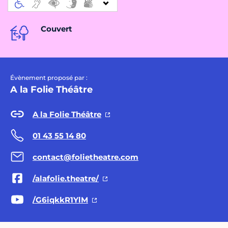
Couvert
Évènement proposé par :
A la Folie Théâtre
A la Folie Théâtre
01 43 55 14 80
contact@folietheatre.com
/alafolie.theatre/
/G6iqkkR1YlM