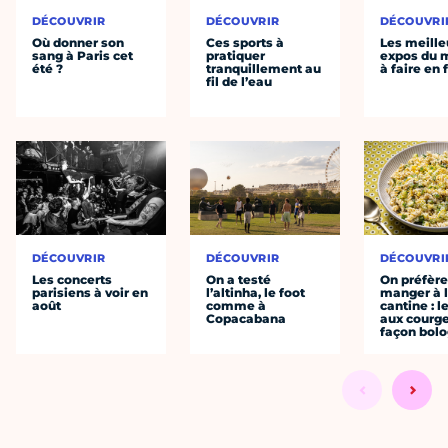
DÉCOUVRIR
DÉCOUVRIR
DÉCOUVRI
Où donner son
Ces sports à
Les meille
sang à Paris cet
pratiquer
expos du
été ?
tranquillement au
à faire en 
fil de l’eau
DÉCOUVRIR
DÉCOUVRIR
DÉCOUVRI
Les concerts
On a testé
On préfèr
parisiens à voir en
l’altinha, le foot
manger à 
août
comme à
cantine : l
Copacabana
aux courge
façon bol