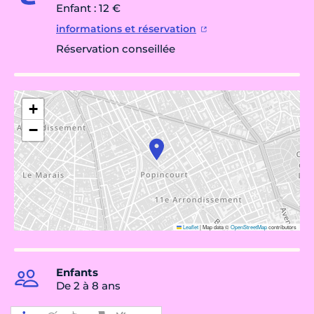
Enfant : 12 €
informations et réservation
Réservation conseillée
+
−
Leaflet
|
Map data ©
OpenStreetMap
contributors
Enfants
De 2 à 8 ans