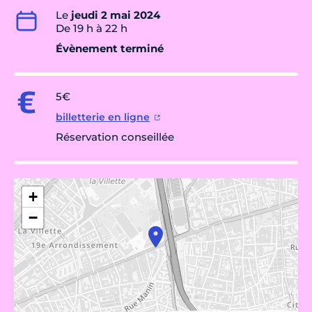
Le
jeudi 2 mai 2024
De 19 h à 22 h
Évènement terminé
5€
billetterie en ligne
Réservation conseillée
+
−