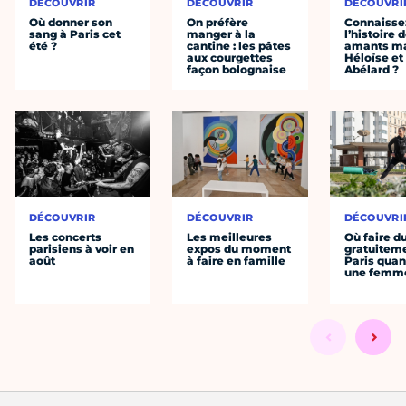
DÉCOUVRIR
DÉCOUVRIR
DÉCOUVRI
Où donner son
On préfère
Connaisse
sang à Paris cet
manger à la
l’histoire 
été ?
cantine : les pâtes
amants ma
aux courgettes
Héloïse et
façon bolognaise
Abélard ?
DÉCOUVRIR
DÉCOUVRIR
DÉCOUVRI
Les concerts
Les meilleures
Où faire d
parisiens à voir en
expos du moment
gratuitem
août
à faire en famille
Paris quan
une femm