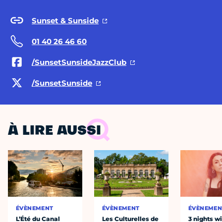
Sunset & Sunside
01 40 26 46 60
/SunsetSunsideJazzClub
/SunsetSunside
À LIRE AUSSI
ÉVÈNEMENT
ÉVÈNEMENT
ÉVÈNEMEN
L’Été du Canal
Les Culturelles de
3 nights w