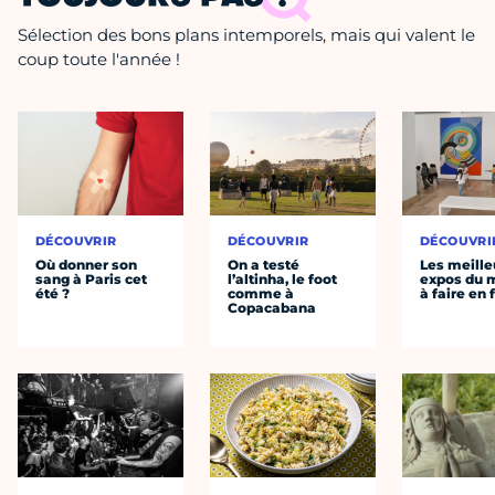
Sélection des bons plans intemporels, mais qui valent le
coup toute l'année !
DÉCOUVRIR
DÉCOUVRIR
DÉCOUVRI
Où donner son
On a testé
Les meille
sang à Paris cet
l’altinha, le foot
expos du
été ?
comme à
à faire en 
Copacabana