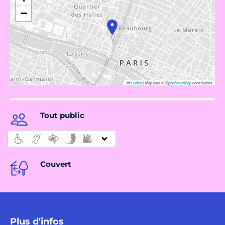
−
Leaflet
|
Map data ©
OpenStreetMap
contributors
Tout public
Couvert
Plus d'infos