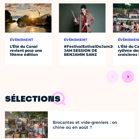
ÉVÈNEMENT
ÉVÈNEMENT
ÉVÈNEMEN
L’Été du Canal
#FestivalEstivalDeJam2026
L'Été du C
revient pour une
JAM SESSION DE
rythme de
19ème édition
BENJAMIN SANZ
croisières 
SÉLECTIONS
Brocantes et vide-greniers : on
chine où en août ?