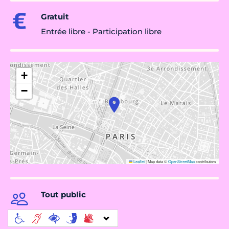
Gratuit
Entrée libre - Participation libre
+
−
Leaflet
|
Map data ©
OpenStreetMap
contributors
Tout public