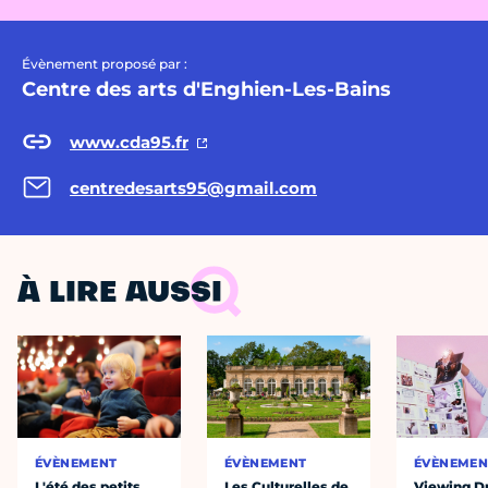
Évènement proposé par :
Centre des arts d'Enghien-Les-Bains
www.cda95.fr
centredesarts95@gmail.com
À LIRE AUSSI
ÉVÈNEMENT
ÉVÈNEMENT
ÉVÈNEMEN
L'été des petits
Les Culturelles de
Viewing D