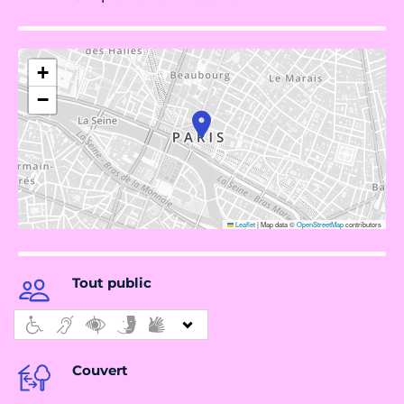
+
−
Leaflet
|
Map data ©
OpenStreetMap
contributors
Tout public
Couvert