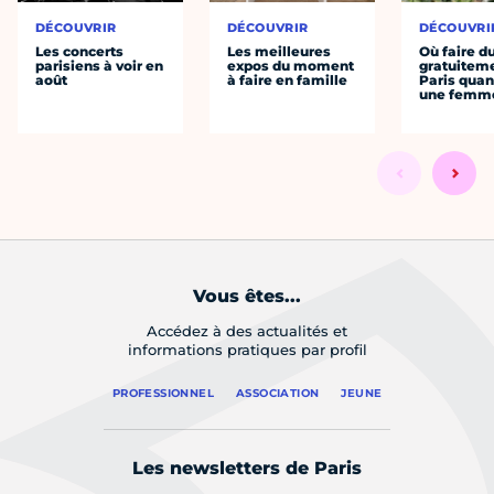
DÉCOUVRIR
DÉCOUVRIR
DÉCOUVRI
Les concerts
Les meilleures
Où faire d
parisiens à voir en
expos du moment
gratuitem
août
à faire en famille
Paris quan
une femm
Vous êtes...
Accédez à des actualités et
informations pratiques par profil
PROFESSIONNEL
ASSOCIATION
JEUNE
Les newsletters de Paris