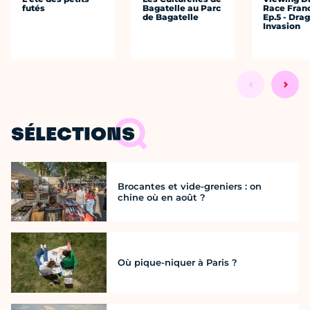
futés
Bagatelle au Parc
Race Fran
de Bagatelle
Ep.5 - Dra
Invasion
SÉLECTIONS
Brocantes et vide-greniers : on
chine où en août ?
Où pique-niquer à Paris ?