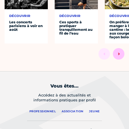
DÉCOUVRIR
DÉCOUVRIR
DÉCOUVRI
Les concerts
Ces sports à
On préfèr
parisiens à voir en
pratiquer
manger à 
août
tranquillement au
cantine : l
fil de l’eau
aux courge
façon bol
Vous êtes...
Accédez à des actualités et
informations pratiques par profil
PROFESSIONNEL
ASSOCIATION
JEUNE