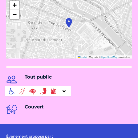
+
−
Leaflet
|
Map data ©
OpenStreetMap
contributors
Tout public
Couvert
Évènement proposé par :