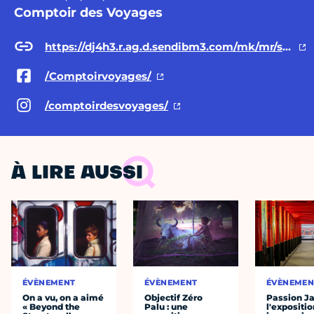
Comptoir des Voyages
https://dj4h3.r.ag.d.sendibm3.com/mk/mr/sh/7nVTPdZCTJDXOk5YTtI69PNa7cH9iBL/XfehY8ZYw9El
/Comptoirvoyages/
/comptoirdesvoyages/
À LIRE AUSSI
ÉVÈNEMENT
ÉVÈNEMENT
ÉVÈNEMEN
On a vu, on a aimé
Objectif Zéro
Passion J
« Beyond the
Palu : une
l'expositio