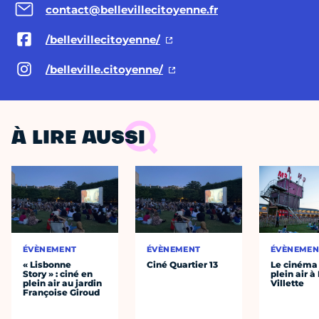
contact@bellevillecitoyenne.fr
/bellevillecitoyenne/
/belleville.citoyenne/
À LIRE AUSSI
ÉVÈNEMENT
ÉVÈNEMENT
ÉVÈNEMEN
« Lisbonne
Ciné Quartier 13
Le cinéma
Story » : ciné en
plein air à
plein air au jardin
Villette
Françoise Giroud