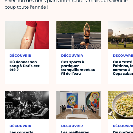
Sélection des bons plans intemporels, mais qui valent le
coup toute l'année !
DÉCOUVRIR
DÉCOUVRIR
DÉCOUVRI
Où donner son
Ces sports à
On a testé
sang à Paris cet
pratiquer
l’altinha, l
été ?
tranquillement au
comme à
fil de l’eau
Copacaba
DÉCOUVRIR
DÉCOUVRIR
DÉCOUVRI
Les concerts
Les meilleures
On préfèr