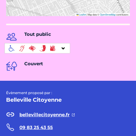
Leaflet
|
Map data ©
OpenStreetMap
contributors
Tout public
Couvert
Évènement proposé par :
Belleville Citoyenne
bellevillecitoyenne.fr
09 83 25 43 55