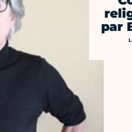
C
reli
par 
L