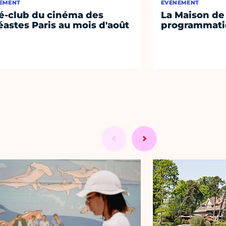
EMENT
ÉVÈNEMENT
é-club du cinéma des
La Maison de 
éastes Paris au mois d'août
programmati