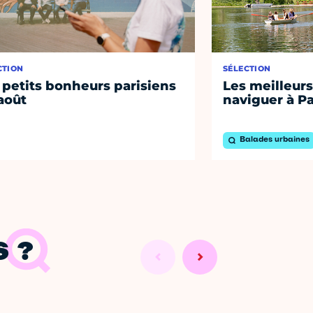
CTION
SÉLECTION
 petits bonheurs parisiens
Les meilleurs
août
naviguer à Pa
Balades urbaines
 ?