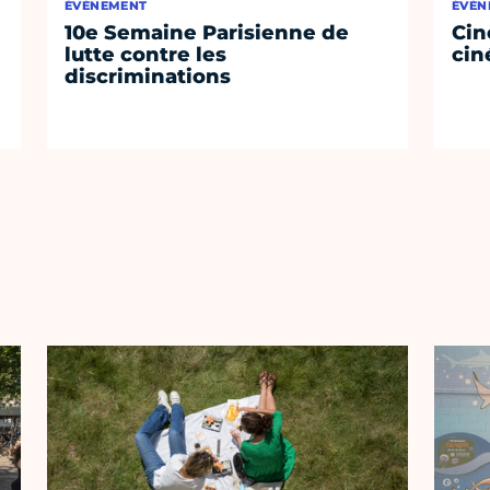
ÉVÈNEMENT
ÉVÈN
10e Semaine Parisienne de
Cin
lutte contre les
cin
discriminations