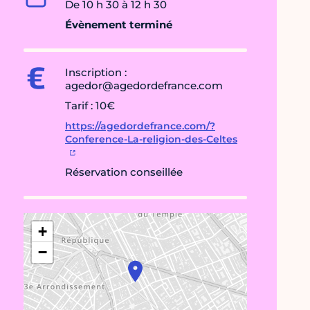
De 10 h 30 à 12 h 30
Évènement terminé
Inscription :
agedor@agedordefrance.com
Tarif : 10€
https://agedordefrance.com/?
Conference-La-religion-des-Celtes
Réservation conseillée
+
−