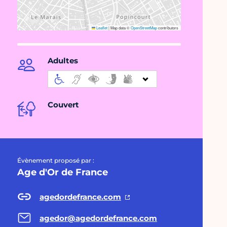
Leaflet
|
Map data ©
OpenStreetMap
contributors
Adultes
Couvert
Évènement proposé par :
Age d'Or de France
agedordefrance.com
agedor@agedordefrance.com