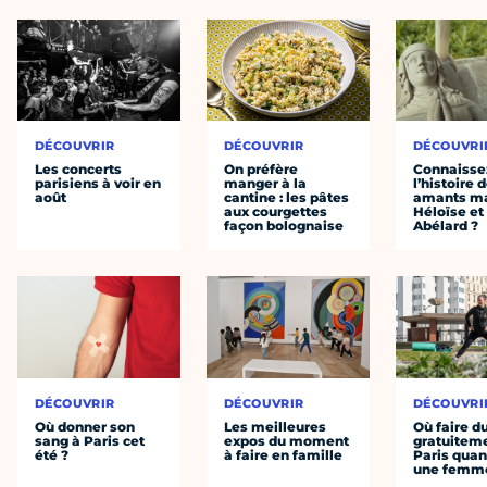
DÉCOUVRIR
DÉCOUVRIR
DÉCOUVRI
Les concerts
On préfère
Connaisse
parisiens à voir en
manger à la
l’histoire 
août
cantine : les pâtes
amants ma
aux courgettes
Héloïse et
façon bolognaise
Abélard ?
DÉCOUVRIR
DÉCOUVRIR
DÉCOUVRI
Où donner son
Les meilleures
Où faire d
sang à Paris cet
expos du moment
gratuitem
été ?
à faire en famille
Paris quan
une femm