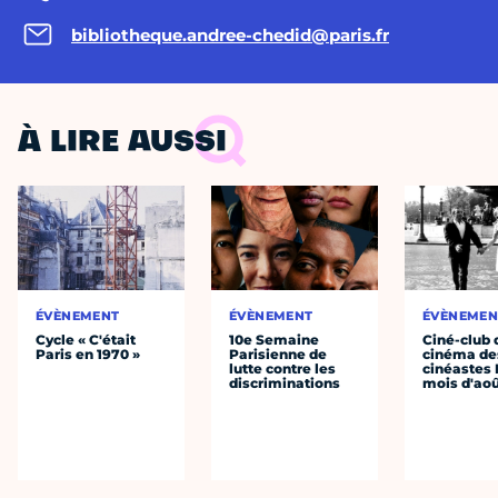
bibliotheque.andree-chedid@paris.fr
À LIRE AUSSI
ÉVÈNEMENT
ÉVÈNEMENT
ÉVÈNEMEN
Cycle « C'était
10e Semaine
Ciné-club 
Paris en 1970 »
Parisienne de
cinéma de
lutte contre les
cinéastes 
discriminations
mois d'ao