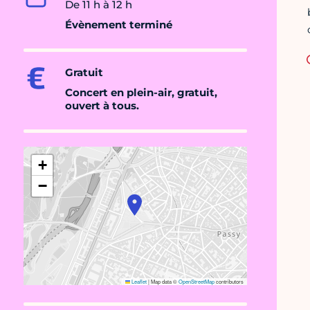
De 11 h à 12 h
Évènement terminé
Gratuit
Concert en plein-air, gratuit,
ouvert à tous
.
+
−
Leaflet
|
Map data ©
OpenStreetMap
contributors