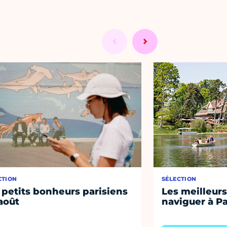
CTION
SÉLECTION
 petits bonheurs parisiens
Les meilleurs
août
naviguer à Pa