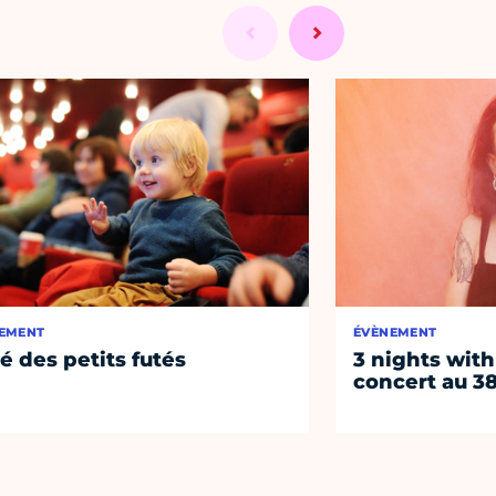
EMENT
ÉVÈNEMENT
té des petits futés
3 nights with
concert au 38