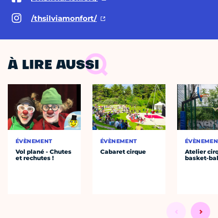
/thsilviamonfort/
À LIRE AUSSI
ÉVÈNEMENT
ÉVÈNEMENT
ÉVÈNEMEN
Vol plané - Chutes
Cabaret cirque
Atelier cir
et rechutes !
basket-bal