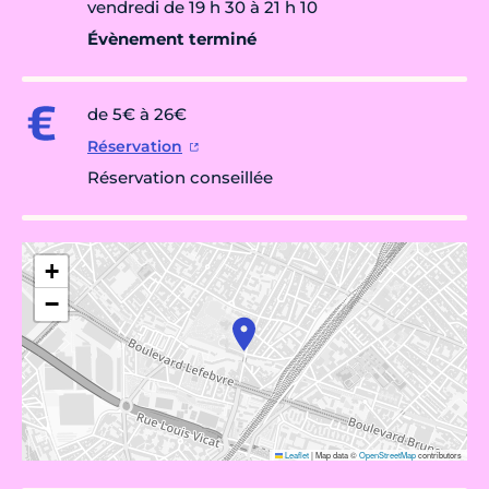
vendredi de 19 h 30 à 21 h 10
Évènement terminé
de 5€ à 26€
Réservation
Réservation conseillée
+
−
Leaflet
|
Map data ©
OpenStreetMap
contributors