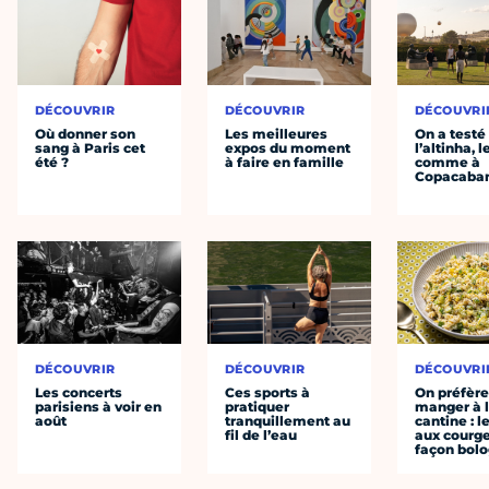
DÉCOUVRIR
DÉCOUVRIR
DÉCOUVRI
Où donner son
Les meilleures
On a testé
sang à Paris cet
expos du moment
l’altinha, l
été ?
à faire en famille
comme à
Copacaba
DÉCOUVRIR
DÉCOUVRIR
DÉCOUVRI
Les concerts
Ces sports à
On préfèr
parisiens à voir en
pratiquer
manger à 
août
tranquillement au
cantine : l
fil de l’eau
aux courge
façon bol