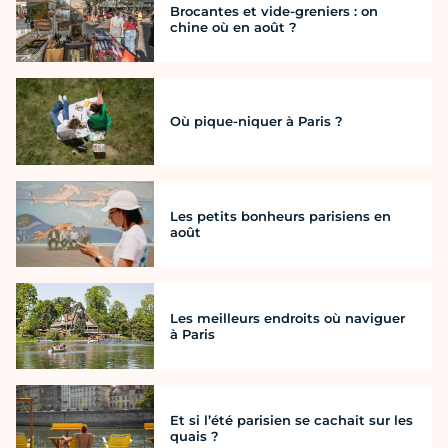
Brocantes et vide-greniers : on
chine où en août ?
Où pique-niquer à Paris ?
Les petits bonheurs parisiens en
août
Les meilleurs endroits où naviguer
à Paris
Et si l’été parisien se cachait sur les
quais ?