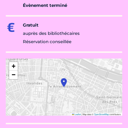
Évènement terminé
Gratuit
auprès des bibliothécaires
Réservation conseillée
+
−
Leaflet
|
Map data ©
OpenStreetMap
contributors