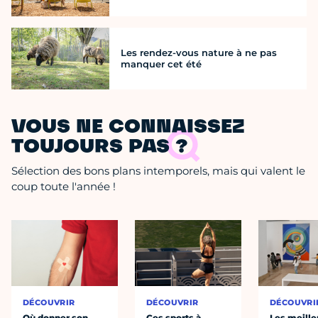
Les rendez-vous nature à ne pas
manquer cet été
VOUS NE CONNAISSEZ
TOUJOURS PAS ?
Sélection des bons plans intemporels, mais qui valent le
coup toute l'année !
DÉCOUVRIR
DÉCOUVRIR
DÉCOUVRI
Où donner son
Ces sports à
Les meille