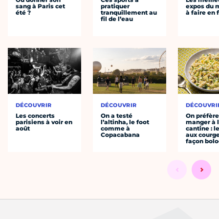
sang à Paris cet
pratiquer
expos du
été ?
tranquillement au
à faire en 
fil de l’eau
DÉCOUVRIR
DÉCOUVRIR
DÉCOUVRI
Les concerts
On a testé
On préfèr
parisiens à voir en
l’altinha, le foot
manger à 
août
comme à
cantine : l
Copacabana
aux courge
façon bol