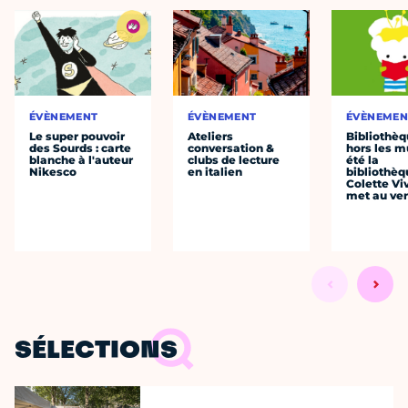
ÉVÈNEMENT
ÉVÈNEMENT
ÉVÈNEMEN
Le super pouvoir
Ateliers
Bibliothè
des Sourds : carte
conversation &
hors les mu
blanche à l'auteur
clubs de lecture
été la
Nikesco
en italien
bibliothèq
Colette Viv
met au vert
SÉLECTIONS