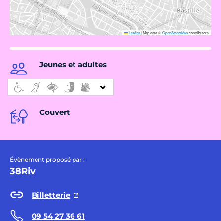
Leaflet
|
Map data ©
OpenStreetMap
contributors
Jeunes et adultes
Couvert
Évènement proposé par :
38Riv
Billetterie
09 54 27 36 61