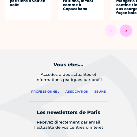
parisiens à voir en
l’altinha, le foot
manger à 
août
comme à
cantine : l
Copacabana
aux courge
façon bol
Vous êtes...
Accédez à des actualités et
informations pratiques par profil
PROFESSIONNEL
ASSOCIATION
JEUNE
Les newsletters de Paris
Recevez directement par email
l'actualité de vos centres d'intérêt