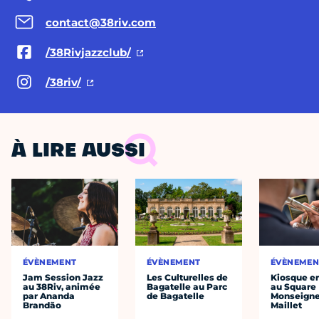
contact@38riv.com
/38Rivjazzclub/
/38riv/
À LIRE AUSSI
ÉVÈNEMENT
ÉVÈNEMENT
ÉVÈNEMEN
Jam Session Jazz
Les Culturelles de
Kiosque en
au 38Riv, animée
Bagatelle au Parc
au Square
par Ananda
de Bagatelle
Monseigne
Brandão
Maillet