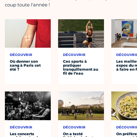
coup toute l'année !
DÉCOUVRIR
DÉCOUVRIR
DÉCOUVRI
Où donner son
Ces sports à
Les meille
sang à Paris cet
pratiquer
expos du
été ?
tranquillement au
à faire en 
fil de l’eau
DÉCOUVRIR
DÉCOUVRIR
DÉCOUVRI
Les concerts
On a testé
On préfèr